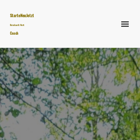
StarteNeuJetzt
Reinhardt Neft
Coach